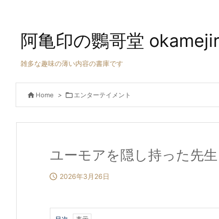
阿亀印の鸚哥堂 okamejirus
雑多な趣味の薄い内容の書庫です

Home
>

エンターテイメント
ユーモアを隠し持った先生

2026年3月26日