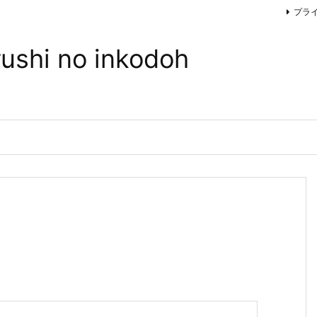
プラ
hi no inkodoh