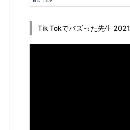
目次
1.
T
i
Tik Tokでバズった先生 2021.
k
T
o
k
で
バ
ズ
っ
た
先
生
2
0
2