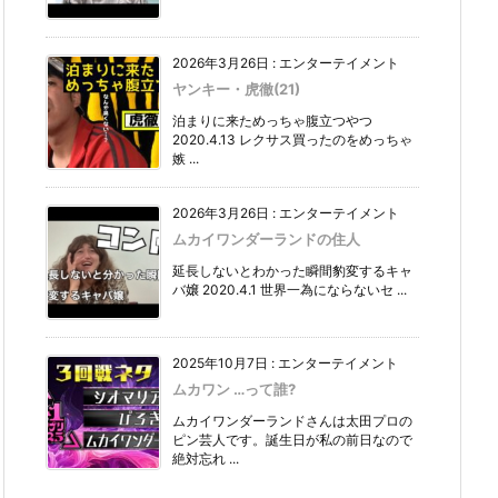
2026年3月26日
:
エンターテイメント
ヤンキー・虎徹(21)
泊まりに来ためっちゃ腹立つやつ
2020.4.13 レクサス買ったのをめっちゃ
嫉 ...
2026年3月26日
:
エンターテイメント
ムカイワンダーランドの住人
延長しないとわかった瞬間豹変するキャ
バ嬢 2020.4.1 世界一為にならないセ ...
2025年10月7日
:
エンターテイメント
ムカワン …って誰?
ムカイワンダーランドさんは太田プロの
ピン芸人です。誕生日が私の前日なので
絶対忘れ ...