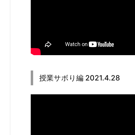
業
サ
ボ
り
編
2
0
2
1.
授業サボり編 2021.4.28
4.
2
8
4.
ピ
ア
ス
編