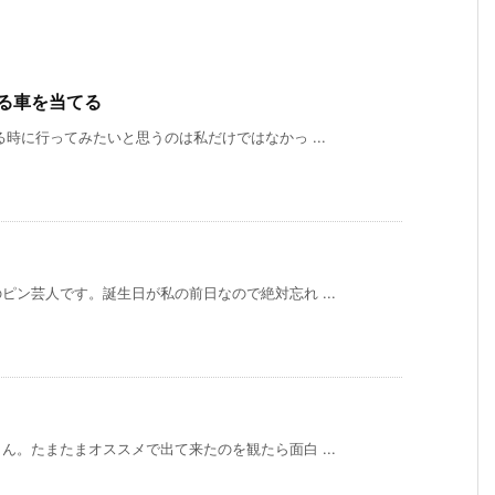
る車を当てる
時に行ってみたいと思うのは私だけではなかっ ...
ン芸人です。誕生日が私の前日なので絶対忘れ ...
ド
。たまたまオススメで出て来たのを観たら面白 ...