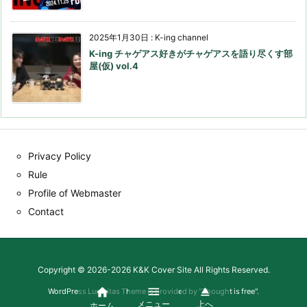
2025年1月30日
:
K-ing channel
K-ing チャゲアス好きがチャゲアスを語り尽くす部
屋(仮) vol.4
Privacy Policy
Rule
Profile of Webmaster
Contact
Copyright ©
2026
-2026
K&K Cover Site
All Rights Reserved.



WordPress Luxeritas Theme is provided by "
Thought is free
".
メニュー
上へ
ホーム