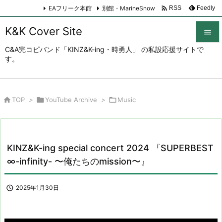

EAフリーク本館
別館・MarineSnow
Feedly
RSS
K&K Cover Site

C&A完コピバンド「KINZ&K-ing・時勇人」 の私設応援サイトで

す。
メニュ

サイド

TOP
>

YouTube Archive
>

Music

前へ

次へ
KINZ&K-ing special concert 2024 『SUPERBEST

∞-infinity- 〜俺たちのmission〜』
検索

2025年1月30日