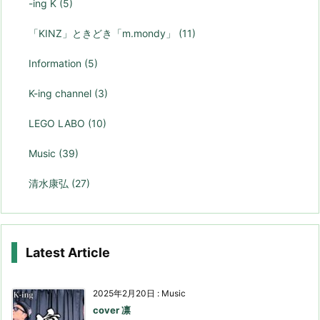
-ing K
(5)
「KINZ」ときどき「m.mondy」
(11)
Information
(5)
K-ing channel
(3)
LEGO LABO
(10)
Music
(39)
清水康弘
(27)
Latest Article
2025年2月20日
:
Music
cover 凛