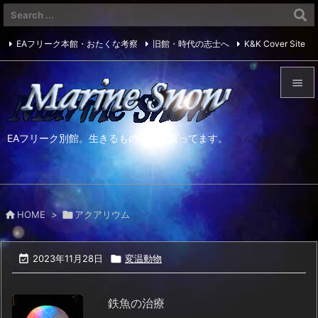
EAフリーク本館・おたくな考察
旧館・時代の志士へ
K&K Cover Site

Twitter
RSS


メニュ
EAフリーク別館。生きるものを取り扱ってます。

サイド

前へ

HOME
>

アクアリウム

次へ


2023年11月28日

変温動物
検索
鉄魚の治療