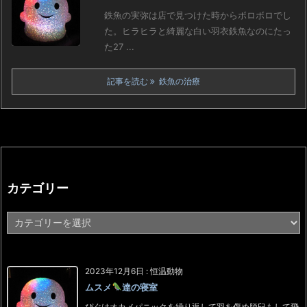
鉄魚の実弥は店で見つけた時からボロボロでし
た。ヒラヒラと綺麗な白い羽衣鉄魚なのにたっ
た27 ...
記事を読む
鉄魚の治療
カテゴリー
カ
テ
ゴ
リ
ー
2023年12月6日
:
恒温動物
ムスメ
達の寝室
ぴぐはオカメパニックを繰り返して羽を傷め脱臼もして飛