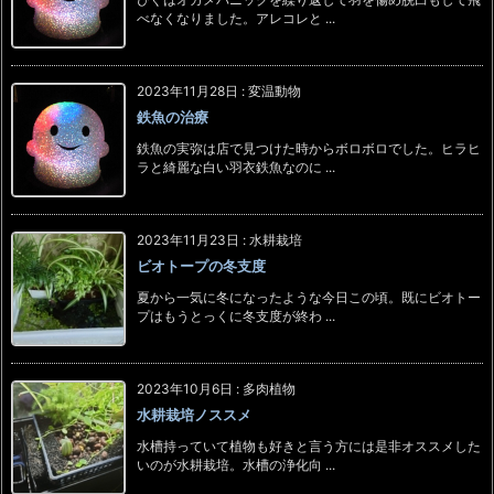
べなくなりました。アレコレと ...
2023年11月28日
:
変温動物
鉄魚の治療
鉄魚の実弥は店で見つけた時からボロボロでした。ヒラヒ
ラと綺麗な白い羽衣鉄魚なのに ...
2023年11月23日
:
水耕栽培
ビオトープの冬支度
夏から一気に冬になったような今日この頃。既にビオトー
プはもうとっくに冬支度が終わ ...
2023年10月6日
:
多肉植物
水耕栽培ノススメ
水槽持っていて植物も好きと言う方には是非オススメした
いのが水耕栽培。水槽の浄化向 ...