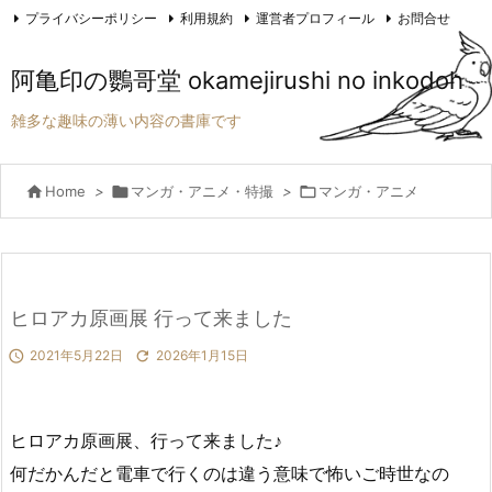
プライバシーポリシー
利用規約
運営者プロフィール
お問合せ

RSS
阿亀印の鸚哥堂 okamejirushi no inkodoh
雑多な趣味の薄い内容の書庫です

Home
>

マンガ・アニメ・特撮
>

マンガ・アニメ
ヒロアカ原画展 行って来ました

2021年5月22日

2026年1月15日
ヒロアカ原画展、行って来ました♪
何だかんだと電車で行くのは違う意味で怖いご時世なの