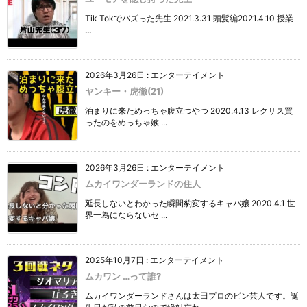
Tik Tokでバズった先生 2021.3.31 頭髪編2021.4.10 授業
...
2026年3月26日
:
エンターテイメント
ヤンキー・虎徹(21)
泊まりに来ためっちゃ腹立つやつ 2020.4.13 レクサス買
ったのをめっちゃ嫉 ...
2026年3月26日
:
エンターテイメント
ムカイワンダーランドの住人
延長しないとわかった瞬間豹変するキャバ嬢 2020.4.1 世
界一為にならないセ ...
2025年10月7日
:
エンターテイメント
ムカワン …って誰?
ムカイワンダーランドさんは太田プロのピン芸人です。誕