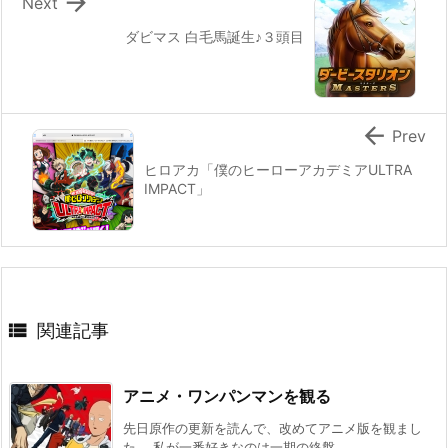

Next
ダビマス 白毛馬誕生♪３頭目

Prev
ヒロアカ「僕のヒーローアカデミアULTRA
IMPACT」

関連記事
アニメ・ワンパンマンを観る
先日原作の更新を読んで、改めてアニメ版を観まし
た。 私が一番好きなのは一期の終盤 ...