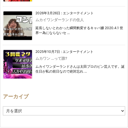
2026年3月26日
:
エンターテイメント
ムカイワンダーランドの住人
延長しないとわかった瞬間豹変するキャバ嬢 2020.4.1 世
界一為にならないセ ...
2025年10月7日
:
エンターテイメント
ムカワン …って誰?
ムカイワンダーランドさんは太田プロのピン芸人です。誕
生日が私の前日なので絶対忘れ ...
アーカイブ
ア
ー
カ
イ