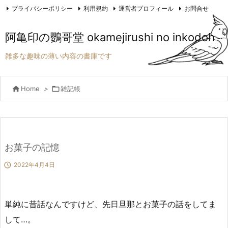
プライバシーポリシー
利用規約
運営者プロフィール
お問合せ

RSS
阿亀印の鸚哥堂 okamejirushi no inkodoh
雑多な趣味の薄い内容の書庫です

Home
>

雑記帳
お菓子の記憶

2022年4月4日
単純に昔話なんですけど、先日旦那とお菓子の話をしてま
して…。