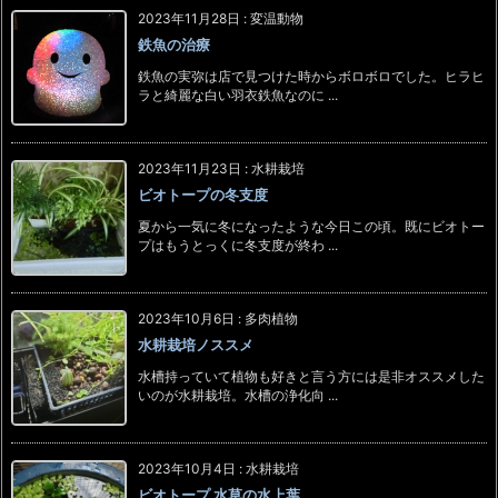
2023年11月28日
:
変温動物
鉄魚の治療
鉄魚の実弥は店で見つけた時からボロボロでした。ヒラヒ
ラと綺麗な白い羽衣鉄魚なのに ...
2023年11月23日
:
水耕栽培
ビオトープの冬支度
夏から一気に冬になったような今日この頃。既にビオトー
プはもうとっくに冬支度が終わ ...
2023年10月6日
:
多肉植物
水耕栽培ノススメ
水槽持っていて植物も好きと言う方には是非オススメした
いのが水耕栽培。水槽の浄化向 ...
2023年10月4日
:
水耕栽培
ビオトープ 水草の水上葉