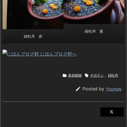
緋牡丹 黄
緋牡丹 赤

多肉植物

サボテン
,
緋牡丹

Posted by
Youmay