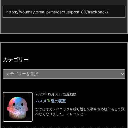
カテゴリー
カ
テ
ゴ
リ
ー
2023年12月6日
:
恒温動物
ムスメ
達の寝室
ぴぐはオカメパニックを繰り返して羽を傷め脱臼もして飛
べなくなりました。アレコレと ...