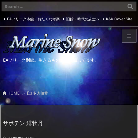
EAフリーク本館・おたくな考察
旧館・時代の志士へ
K&K Cover Site

Twitter
RSS


メニュ
EAフリーク別館。生きるものを取り扱ってます。

サイド

前へ

HOME
>

多肉植物

次へ

検索
サボテン 緋牡丹