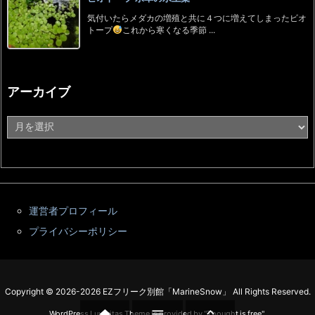
気付いたらメダカの増殖と共に４つに増えてしまったビオ
トープ
これから寒くなる季節 ...
アーカイブ
ア
ー
カ
イ
ブ
運営者プロフィール
プライバシーポリシー
Copyright ©
2026
-2026
EZフリーク別館「MarineSnow」
All Rights Reserved.



WordPress Luxeritas Theme is provided by "
Thought is free
".